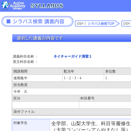
講義科目名称 ：
ネイチャーガイド演習１
英文科目名称 ：
開講期間
配当年
単位数
後期集中
1・2・3・4
1
担当教員
今井 久
区分
科目番号
添付ファイル
対象学生
全学部、山梨大学生、科目等履修生
（大学コンソーシアムやまなし等）