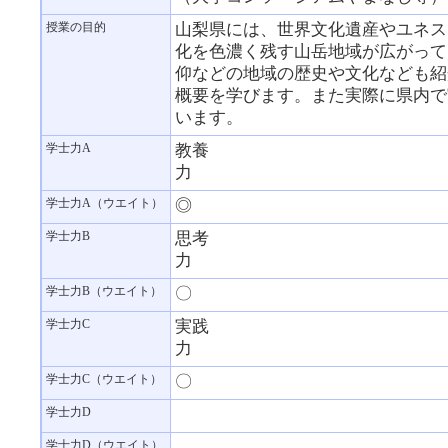
授業の目的
山梨県には、世界文化遺産やユネス
化を色濃く残す山岳地域が広がって
仰などの地域の歴史や文化なども紹
概要を学びます。また実際に県内で
います。
学士力A
教養
力
学士力A（ウエイト）
◎
学士力B
思考
力
学士力B（ウエイト）
〇
学士力C
実践
力
学士力C（ウエイト）
〇
学士力D
学士力D（ウエイト）