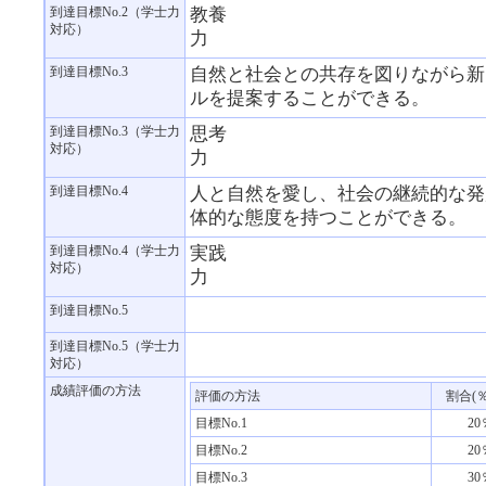
到達目標No.2（学士力
教養
対応）
力
到達目標No.3
自然と社会との共存を図りながら新
ルを提案することができる。
到達目標No.3（学士力
思考
対応）
力
到達目標No.4
人と自然を愛し、社会の継続的な発
体的な態度を持つことができる。
到達目標No.4（学士力
実践
対応）
力
到達目標No.5
到達目標No.5（学士力
対応）
成績評価の方法
評価の方法
割合(％
目標No.1
20
目標No.2
20
目標No.3
30