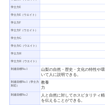
学士力E
学士力E（ウエイト）
学士力F
学士力F（ウエイト）
学士力G
学士力G（ウエイト）
学士力H
学士力H（ウエイト）
到達目標No.1
山梨の自然・歴史・文化の特性や環
いて人に説明できる。
到達目標No.1（学士力
教養
対応）
力
到達目標No.2
人と自然に対してホスピタリティ精
を伝えることができる。